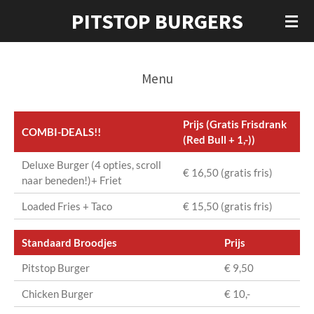
PITSTOP BURGERS
Ga
direct
naar
de
Menu
hoofdinhoud
Prijs (Gratis Frisdrank
COMBI-DEALS!!
(Red Bull + 1,-))
Deluxe Burger (4 opties, scroll
€ 16,50 (gratis fris)
naar beneden!)+ Friet
Loaded Fries + Taco
€ 15,50 (gratis fris)
Standaard Broodjes
Prijs
Pitstop Burger
€ 9,50
Chicken Burger
€ 10,-