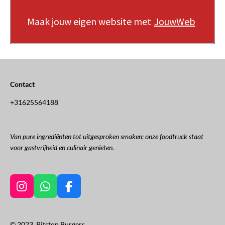
Maak jouw eigen website met
JouwWeb
Contact
+31625564188
Van pure ingrediënten tot uitgesproken smaken: onze foodtruck staat
voor gastvrijheid en culinair genieten.
I
W
F
n
h
a
s
a
c
t
t
e
© 2023 Pitstop Burgers