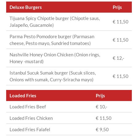
Deluxe Burgers
Prijs
Tijuana Spicy Chipotle burger (Chipotle saus,
€ 11,50
Jalapeño, Guacamole)
Parma Pesto Pomodore burger (Parmasan
€ 11,50
cheese, Pesto mayo, Sundried tomatoes)
Nashville Honey Onion Chicken (Onion rings,
€ 12,-
Honey -mustard)
Istanbul Sucuk Sumak burger (Sucuk slices,
€ 11,50
Onions with sumak, Curry-Sriracha mayo)
Loaded Fries
Prijs
Loaded Fries Beef
€ 10,-
Loaded Fries Chicken
€ 11,50
Loaded Fries Falafel
€ 9,50